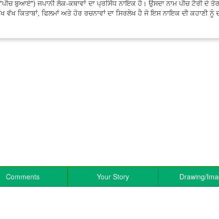
ਪੀਚ ਬੁਆਏ") ਜਪਾਨੀ ਲੋਕ-ਕਥਾਵਾਂ ਦਾ ਪ੍ਰਸਿੱਧ ਨਾਇਕ ਹੈ। ਉਸਦਾ ਨਾਮ ਪੀਚ ਟੈਰੀ ਦੇ ਤੌਰ
 ਵੱਖ ਵੱਖ ਕਿਤਾਬਾਂ, ਫਿਲਮਾਂ ਅਤੇ ਹੋਰ ਰਚਨਾਵਾਂ ਦਾ ਸਿਰਲੇਖ ਹੈ ਜੋ ਇਸ ਨਾਇਕ ਦੀ ਕਹਾਣੀ ਨੂੰ 
Comments
Your Story
Drawing/Im