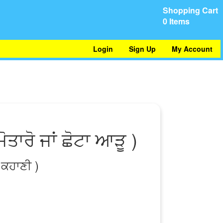
Shopping Cart
0 Items
Login
Sign Up
My Account
ਤਾਰੋ ਜਾਂ ਛੋਟਾ ਆੜੂ )
 ਕਹਾਣੀ )