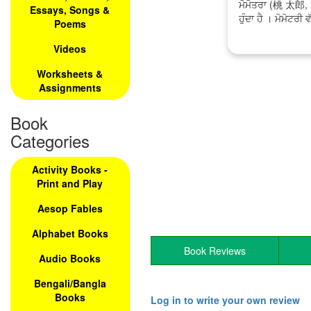
ਮੋਮੋਤਰਾ (桃 太郎, "
Essays, Songs &
ਹੁੰਦਾ ਹੈ । ਮੋਮੋਟਰੀ
Poems
Videos
Worksheets &
Assignments
Book
Categories
Activity Books -
Print and Play
Aesop Fables
Alphabet Books
Book Reviews
Audio Books
Bengali/Bangla
Books
Log in to write your own review