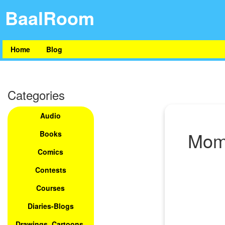
BaalRoom
Home
Blog
Categories
Audio
Momot
Books
Comics
Contests
Courses
Diaries-Blogs
Drawings, Cartoons,